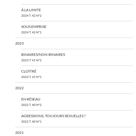
À LA LIMITE
2024 T. 42 N°2
SOUS EMPRISE
2024 T. 42 N°1
2023
BINAIRES/NON-BINAIRES
2023 T. 41 N°2
CLOÎTRÉ
2023 T. 41 N°1
2022
EN RÉSEAU
2022 T. 40 N°2
AGRESSIONS, TOUJOURS SEXUELLES ?
2022 T. 40 N°1
2021