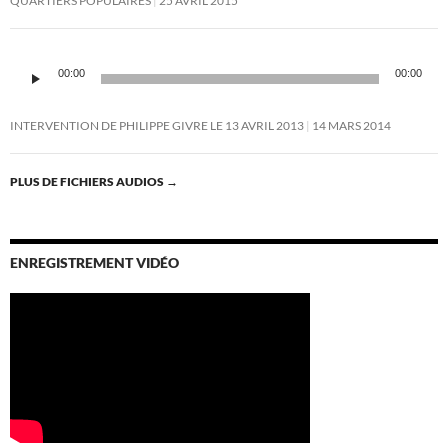
QUARTIERS POPULAIRES
25 AVRIL 2015
Lecteur
audio
00:00
00:00
INTERVENTION DE PHILIPPE GIVRE LE 13 AVRIL 2013
14 MARS 2014
PLUS DE FICHIERS AUDIOS
→
ENREGISTREMENT VIDÉO