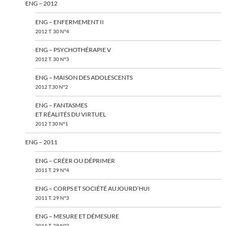
ENG – 2012
ENG – ENFERMEMENT II
2012 T. 30 N°4
ENG – PSYCHOTHÉRAPIE V
2012 T. 30 N°3
ENG – MAISON DES ADOLESCENTS
2012 T.30 N°2
ENG – FANTASMES
ET RÉALITÉS DU VIRTUEL
2012 T.30 N°1
ENG – 2011
ENG – CRÉER OU DÉPRIMER
2011 T. 29 N°4
ENG – CORPS ET SOCIÉTÉ AUJOURD’HUI
2011 T. 29 N°3
ENG – MESURE ET DÉMESURE
2011 T. 29 N°2