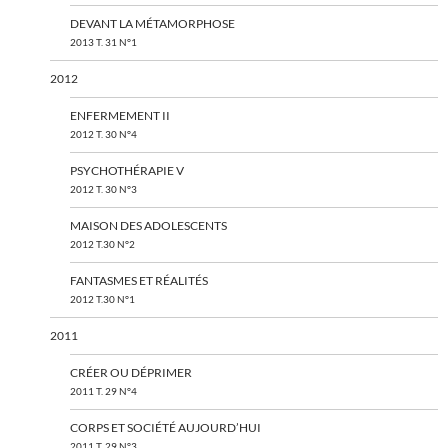
DEVANT LA MÉTAMORPHOSE
2013 T. 31 N°1
2012
ENFERMEMENT II
2012 T. 30 N°4
PSYCHOTHÉRAPIE V
2012 T. 30 N°3
MAISON DES ADOLESCENTS
2012 T.30 N°2
FANTASMES ET RÉALITÉS
2012 T.30 N°1
2011
CRÉER OU DÉPRIMER
2011 T. 29 N°4
CORPS ET SOCIÉTÉ AUJOURD’HUI
2011 T. 29 N°3