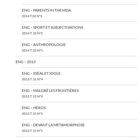
ENG – PARENTS IN THE MDA
2014 T.32 N°3
ENG – SPORT ET SUBJECTIVATIONS
2014 T. 32 N°2
ENG – ANTHROPOLOGIE
2014 T. 32 N°1
ENG – 2013
ENG – IDÉAL ET IDOLE
2013 T. 31 N°4
ENG – MALGRÉ LES FRONTIÈRES
2013 T. 31 N°3
ENG – HÉROS
2013 T. 31 N°2
ENG – DEVANT LA METAMORPHOSE
2013 T. 31 N°1