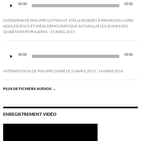
Lecteur
00:00
00:00
audio
INTERVIEW DE PHILIPPE GUTTON ET JOËLLE BORDET À PROPOS DU LIVRE
ADOLESCENCE ET IDÉAL DÉMOCRATIQUE ACCUEILLIR LES JEUNES DES
QUARTIERS POPULAIRES
25 AVRIL 2015
Lecteur
audio
00:00
00:00
INTERVENTION DE PHILIPPE GIVRE LE 13 AVRIL 2013
14 MARS 2014
PLUS DE FICHIERS AUDIOS
→
ENREGISTREMENT VIDÉO