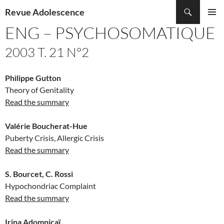
Recherche
Revue Adolescence
ALLER
ENG – PSYCHOSOMATIQUE
MENU
AU
PRINCI
CONTENU
2003 T. 21 N°2
Philippe Gutton
Theory of Genitality
Read the summary
Valérie Boucherat-Hue
Puberty Crisis, Allergic Crisis
Read the summary
S. Bourcet, C. Rossi
Hypochondriac Complaint
Read the summary
Irina Adomnicaï