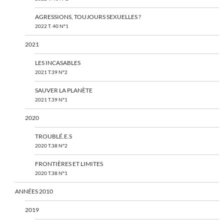
AGRESSIONS, TOUJOURS SEXUELLES ?
2022 T. 40 N°1
2021
LES INCASABLES
2021 T.39 N°2
SAUVER LA PLANÈTE
2021 T.39 N°1
2020
TROUBLÉ.E.S
2020 T.38 N°2
FRONTIÈRES ET LIMITES
2020 T.38 N°1
ANNÉES 2010
2019