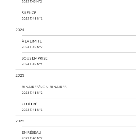
2025 T.43 N°2
SILENCE
2025 T. 43 N°1
2024
À LA LIMITE
2024 T. 42 N°2
SOUS EMPRISE
2024 T. 42 N°1
2023
BINAIRES/NON-BINAIRES
2023 T. 41 N°2
CLOÎTRÉ
2023 T. 41 N°1
2022
EN RÉSEAU
2022 T. 40 N°2