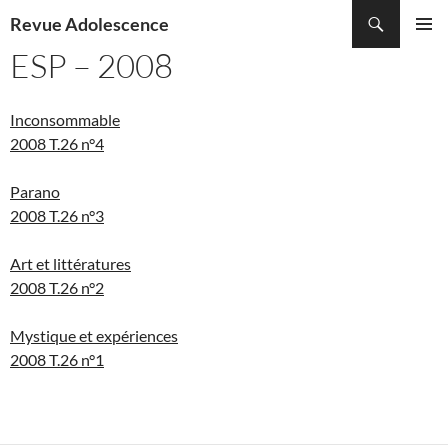
Recherche
Revue Adolescence
ALLER
ESP – 2008
MENU
AU
PRINCI
CONTENU
Inconsommable
2008 T.26 n°4
Parano
2008 T.26 n°3
Art et littératures
2008 T.26 n°2
Mystique et expériences
2008 T.26 n°1