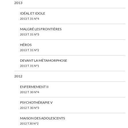
2013
IDÉAL ET IDOLE
2013 T. 31 N°4
MALGRÉ LES FRONTIÈRES
2013 T. 31 N°3
HÉROS
2013 T. 31 N°2
DEVANT LA MÉTAMORPHOSE
2013 T. 31 N°1
2012
ENFERMEMENT II
2012 T. 30 N°4
PSYCHOTHÉRAPIE V
2012 T. 30 N°3
MAISON DES ADOLESCENTS
2012 T.30 N°2