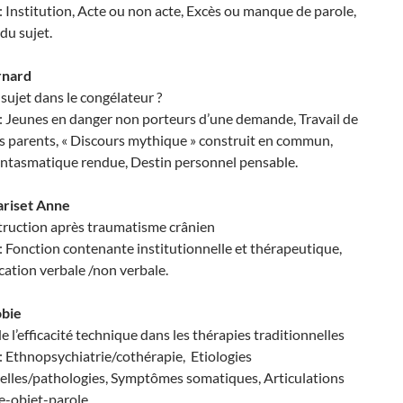
: Institution, Acte ou non acte, Excès ou manque de parole,
du sujet.
rnard
n sujet dans le congélateur ?
: Jeunes en danger non porteurs d’une demande, Travail de
s parents, « Discours mythique » construit en commun,
fantasmatique rendue, Destin personnel pensable.
ariset Anne
ruction après traumatisme crânien
: Fonction contenante institutionnelle et thérapeutique,
tion verbale /non verbale.
obie
e l’efficacité technique dans les thérapies traditionnelles
: Ethnopsychiatrie/cothérapie, Etiologies
nelles/pathologies, Symptômes somatiques, Articulations
e-objet-parole.