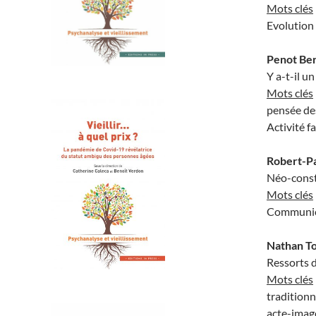
Mots clés
Evolution 
Penot Be
Y a-t-il u
Mots clés
pensée de
Activité 
Robert-P
Néo-const
Mots clés
Communica
Nathan T
Ressorts d
Mots clés
tradition
acte-imag