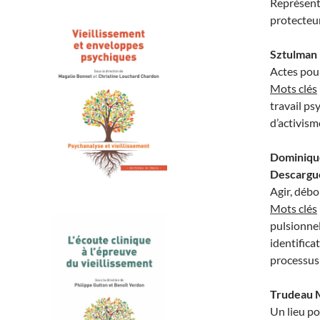
Représenta
protecteur
Sztulman
Actes pour
Mots clés
travail ps
d’activism
Dominique
Descargue
Agir, débo
Mots clés
pulsionnel
identifica
processus
Trudeau 
Un lieu po