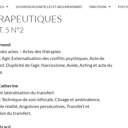
POS
SOUMISSION D’ARTICLES ET ARGUMENTAIRES
PARUTIONS
PSYCH
RAPEUTIQUES
T. 5 N°2
ymond
des actes – Actes des thérapies
: Agir, Externalisation des conflits psychiques, Acte de
, Duplicité de l’agir, Narcissisme, Avide, Acting et acte du
e.
Catherine
et latéralisation du transfert
: Technique de soin bifocale, Clivage et ambivalence,
e réalité, Angoisses persécutives, Transfert et
tion du transfert.
érard