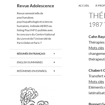
ALLER AU CONTENU
Recherche
Revue Adolescence
ACCUEIL
À-PRO
THÉ
Revue semestrielle de
psychanalyse,
psychopathologie et sciences
1987 
humaines, indexée AERES au
listing PsycINFO publiée avec
le concours du Centre National
Cahn Ra
du Livre et de l’Université de
Thérapies 
Paris Diderot Paris 7
Mots clés
changement
RÉSUMÉS EN FRANÇAIS
thérapeut
ENGLISH SUMMARIES
Chabert 
REŚÚMENES EN ESPAÑOL
Transfert 
Mots clés
Eléments d
latéralisa
Bonnet G