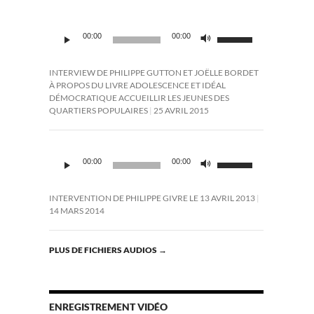
Lecteur
Utilisez
00:00
00:00
audio
les
flèches
haut/bas
INTERVIEW DE PHILIPPE GUTTON ET JOËLLE BORDET
pour
À PROPOS DU LIVRE ADOLESCENCE ET IDÉAL
augmenter
DÉMOCRATIQUE ACCUEILLIR LES JEUNES DES
ou
QUARTIERS POPULAIRES
25 AVRIL 2015
diminuer
le
volume.
Lecteur
Utilisez
audio
00:00
00:00
les
flèches
haut/bas
INTERVENTION DE PHILIPPE GIVRE LE 13 AVRIL 2013
pour
14 MARS 2014
augmenter
ou
diminuer
PLUS DE FICHIERS AUDIOS
→
le
volume.
ENREGISTREMENT VIDÉO