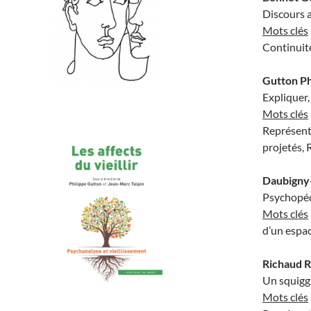
Discours a
Mots clés
Continuit
Gutton Ph
Expliquer,
Mots clés
Représen
projetés, 
Daubigny
Psychopéd
Mots clés
d’un espac
Richaud R
Un squiggl
Mots clés