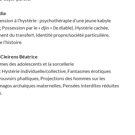
dia
ession à l’hystérie : psychothérapie d’une jeune kabyle
:
Possession par le « djin » (le diable), Hystérie cachée,
t du transfert, Identité propre/société particulière,
l’histoire.
Cleirens Béatrice
mes des adolescents et la sorcellerie
: Hystérie individuelle/collective, Fantasmes érotiques
Pouvoirs phalliques, Projections des hommes sur les
magos archaïques maternelles, Pensées interdites réduites
.