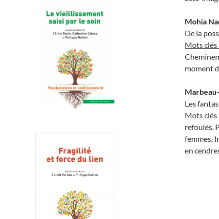
Mohia Na
De la poss
Mots clés 
Cheminemen
moment de 
Marbeau-
Les fantas
Mots clés
refoulés, 
femmes, I
en cendres