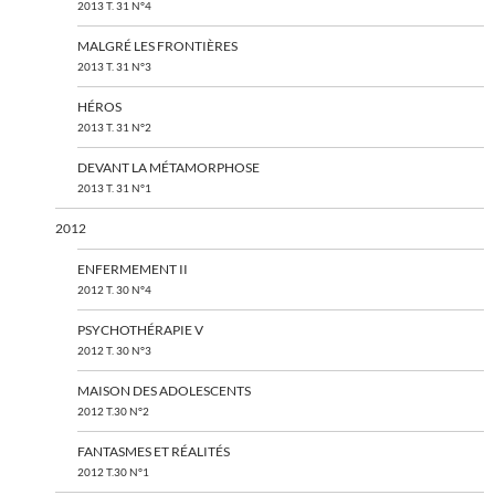
2013 T. 31 N°4
MALGRÉ LES FRONTIÈRES
2013 T. 31 N°3
HÉROS
2013 T. 31 N°2
DEVANT LA MÉTAMORPHOSE
2013 T. 31 N°1
2012
ENFERMEMENT II
2012 T. 30 N°4
PSYCHOTHÉRAPIE V
2012 T. 30 N°3
MAISON DES ADOLESCENTS
2012 T.30 N°2
FANTASMES ET RÉALITÉS
2012 T.30 N°1