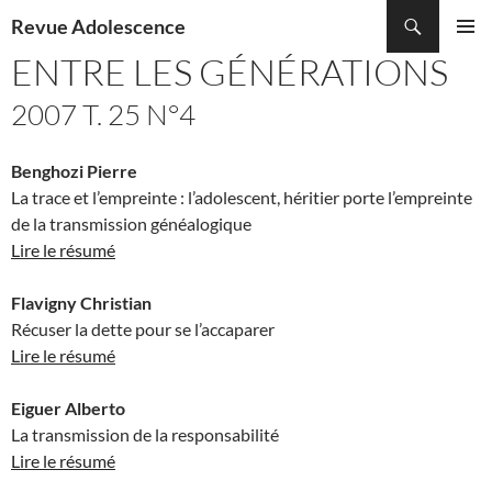
Recherche
Revue Adolescence
ALLER
ENTRE LES GÉNÉRATIONS
MENU
AU
PRINCI
CONTENU
2007 T. 25 N°4
Benghozi Pierre
La trace et l’empreinte : l’adolescent, héritier porte l’empreinte
de la transmission généalogique
Lire le résumé
Flavigny Christian
Récuser la dette pour se l’accaparer
Lire le résumé
Eiguer Alberto
La transmission de la responsabilité
Lire le résumé