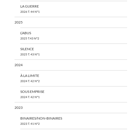
LA GUERRE
2026 T. 44 N°1
2025
L’ABUS
2025 T.43 N°2
SILENCE
2025 T. 43 N°1
2024
À LA LIMITE
2024 T. 42 N°2
SOUS EMPRISE
2024 T. 42 N°1
2023
BINAIRES/NON-BINAIRES
2023 T. 41 N°2