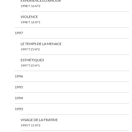
EXPÉRIENCES D’AMOUR
1998 T. 16 N°2
VIOLENCE
1998 T. 16 N°1
1997
LE TEMPS DE LA MENACE
1997 T.15 N°2
ESTHÉTIQUES
1997 T.15 N°1
1996
1995
1994
1993
VISAGE DE LA FRATRIE
1993 T. 11 N°2