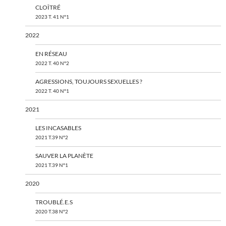
CLOÎTRÉ
2023 T. 41 N°1
2022
EN RÉSEAU
2022 T. 40 N°2
AGRESSIONS, TOUJOURS SEXUELLES ?
2022 T. 40 N°1
2021
LES INCASABLES
2021 T.39 N°2
SAUVER LA PLANÈTE
2021 T.39 N°1
2020
TROUBLÉ.E.S
2020 T.38 N°2