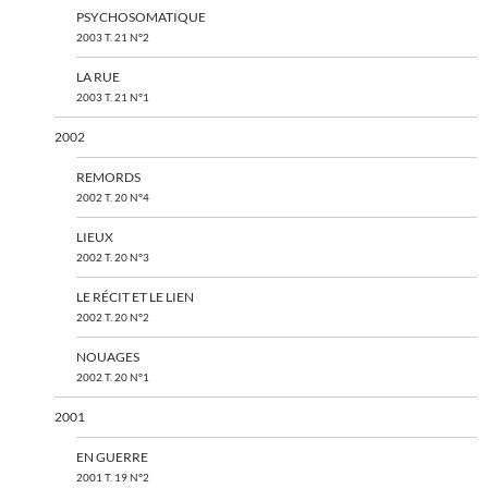
PSYCHOSOMATIQUE
2003 T. 21 N°2
LA RUE
2003 T. 21 N°1
2002
REMORDS
2002 T. 20 N°4
LIEUX
2002 T. 20 N°3
LE RÉCIT ET LE LIEN
2002 T. 20 N°2
NOUAGES
2002 T. 20 N°1
2001
EN GUERRE
2001 T. 19 N°2