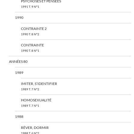
PSYCHOSES ET PENSÉES
1991 T. 9 N°1
1990
CONTRAINTE 2
1990 T. 8 N°2
CONTRAINTE
1990 T. 8 N°1
ANNÉES 80
1989
IMITER, S’IDENTIFIER
1989 T. 7 N°2
HOMOSEXUALITÉ
1989 T. 7 N°1
1988
RÊVER, DORMIR
1988 T. 6 N°2