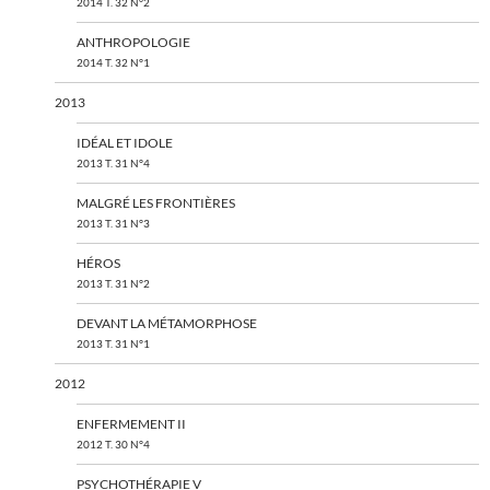
2014 T. 32 N°2
ANTHROPOLOGIE
2014 T. 32 N°1
2013
IDÉAL ET IDOLE
2013 T. 31 N°4
MALGRÉ LES FRONTIÈRES
2013 T. 31 N°3
HÉROS
2013 T. 31 N°2
DEVANT LA MÉTAMORPHOSE
2013 T. 31 N°1
2012
ENFERMEMENT II
2012 T. 30 N°4
PSYCHOTHÉRAPIE V