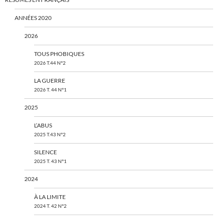
ANNÉES 2020
2026
TOUS PHOBIQUES
2026 T.44 N°2
LA GUERRE
2026 T. 44 N°1
2025
L’ABUS
2025 T.43 N°2
SILENCE
2025 T. 43 N°1
2024
À LA LIMITE
2024 T. 42 N°2