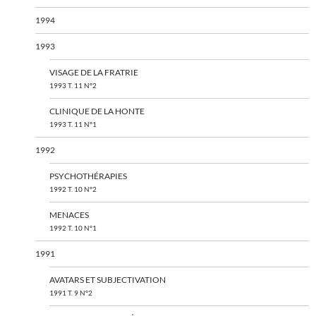
1994
1993
VISAGE DE LA FRATRIE
1993 T. 11 N°2
CLINIQUE DE LA HONTE
1993 T. 11 N°1
1992
PSYCHOTHÉRAPIES
1992 T. 10 N°2
MENACES
1992 T. 10 N°1
1991
AVATARS ET SUBJECTIVATION
1991 T. 9 N°2