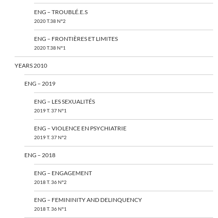
ENG – TROUBLÉ.E.S
2020 T.38 N°2
ENG – FRONTIÈRES ET LIMITES
2020 T.38 N°1
YEARS 2010
ENG – 2019
ENG – LES SEXUALITÉS
2019 T. 37 N°1
ENG – VIOLENCE EN PSYCHIATRIE
2019 T. 37 N°2
ENG – 2018
ENG – ENGAGEMENT
2018 T. 36 N°2
ENG – FEMININITY AND DELINQUENCY
2018 T. 36 N°1