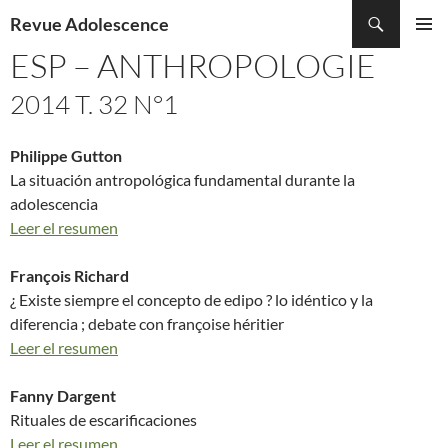
Recherche
Revue Adolescence
ALLER
ESP – ANTHROPOLOGIE
MENU
AU
PRINCI
CONTENU
2014 T. 32 N°1
Philippe Gutton
La situación antropológica fundamental durante la
adolescencia
Leer el resumen
François Richard
¿ Existe siempre el concepto de edipo ? lo idéntico y la
diferencia ; debate con françoise héritier
Leer el resumen
Fanny Dargent
Rituales de escarificaciones
Leer el resumen