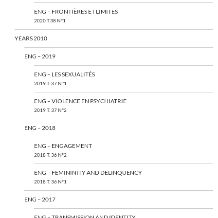
ENG – FRONTIÈRES ET LIMITES
2020 T.38 N°1
YEARS 2010
ENG – 2019
ENG – LES SEXUALITÉS
2019 T. 37 N°1
ENG – VIOLENCE EN PSYCHIATRIE
2019 T. 37 N°2
ENG – 2018
ENG – ENGAGEMENT
2018 T. 36 N°2
ENG – FEMININITY AND DELINQUENCY
2018 T. 36 N°1
ENG – 2017
ENG – TRANSMISSION AND IDENTITY