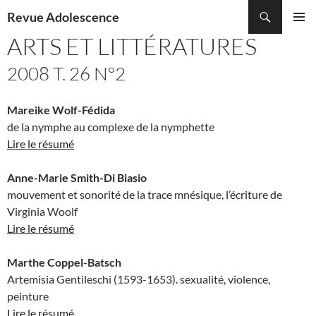
Recherche
Revue Adolescence
ALLER
ARTS ET LITTÉRATURES
MENU
AU
PRINCI
CONTENU
2008 T. 26 N°2
Mareike Wolf-Fédida
de la nymphe au complexe de la nymphette
Lire le résumé
Anne-Marie Smith-Di Biasio
mouvement et sonorité de la trace mnésique, l’écriture de
Virginia Woolf
Lire le résumé
Marthe Coppel-Batsch
Artemisia Gentileschi (1593-1653). sexualité, violence,
peinture
Lire le résumé