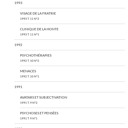
1993
VISAGE DE LA FRATRIE
1993 T. 11 N°2
CLINIQUE DE LA HONTE
1993 T. 11 N°1
1992
PSYCHOTHÉRAPIES
1992 T. 10 N°2
MENACES
1992 T. 10 N°1
1991
AVATARS ET SUBJECTIVATION
1991 T. 9 N°2
PSYCHOSES ET PENSÉES
1991 T. 9 N°1