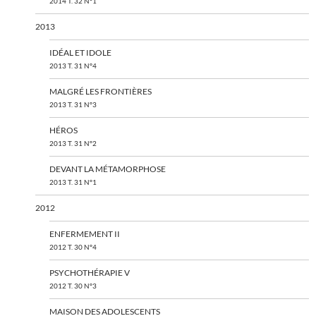
2014 T. 32 N°1
2013
IDÉAL ET IDOLE
2013 T. 31 N°4
MALGRÉ LES FRONTIÈRES
2013 T. 31 N°3
HÉROS
2013 T. 31 N°2
DEVANT LA MÉTAMORPHOSE
2013 T. 31 N°1
2012
ENFERMEMENT II
2012 T. 30 N°4
PSYCHOTHÉRAPIE V
2012 T. 30 N°3
MAISON DES ADOLESCENTS