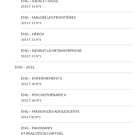
ENG – IDÉAL ET IDOLE
2013 T. 31 N°4
ENG – MALGRÉ LES FRONTIÈRES
2013 T. 31 N°3
ENG – HÉROS
2013 T. 31 N°2
ENG – DEVANT LA METAMORPHOSE
2013 T. 31 N°1
ENG – 2012
ENG – ENFERMEMENT II
2012 T. 30 N°4
ENG – PSYCHOTHÉRAPIE V
2012 T. 30 N°3
ENG – MAISON DES ADOLESCENTS
2012 T.30 N°2
ENG – FANTASMES
ET RÉALITÉS DU VIRTUEL