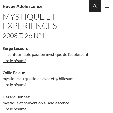
Recherche
Revue Adolescence
ALLER
MYSTIQUE ET
MENU
AU
PRINCI
CONTENU
EXPÉRIENCES
2008 T. 26 N°1
Serge Lesourd
l’incontournable passion mystique de l’adolescent
Lire le résumé
Odile Falque
mystique du quotidien avec etty hillesum
Lire le résumé
Gérard Bonnet
mystique et conversion à l’adolescence
Lire le résumé