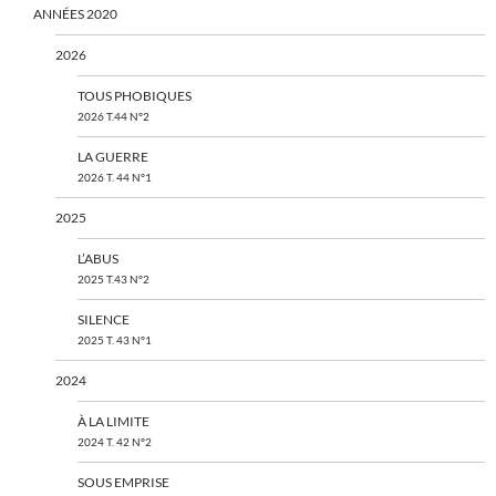
ANNÉES 2020
2026
TOUS PHOBIQUES
2026 T.44 N°2
LA GUERRE
2026 T. 44 N°1
2025
L’ABUS
2025 T.43 N°2
SILENCE
2025 T. 43 N°1
2024
À LA LIMITE
2024 T. 42 N°2
SOUS EMPRISE