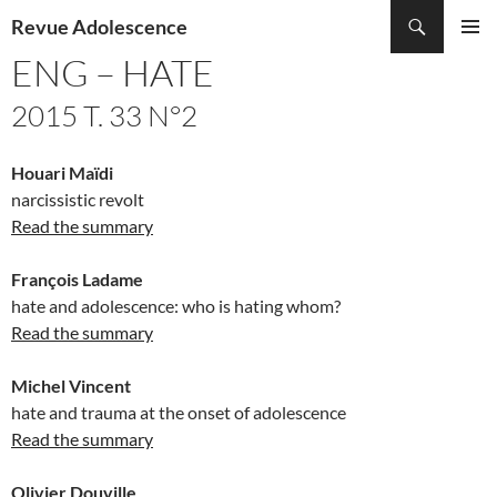
Recherche
Revue Adolescence
ALLER
ENG – HATE
MENU
AU
PRINCI
CONTENU
2015 T. 33 N°2
Houari Maïdi
narcissistic revolt
Read the summary
François Ladame
hate and adolescence: who is hating whom?
Read the summary
Michel Vincent
hate and trauma at the onset of adolescence
Read the summary
Olivier Douville