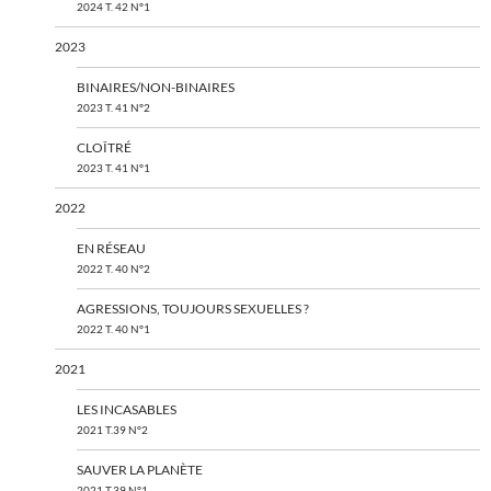
2024 T. 42 N°1
2023
BINAIRES/NON-BINAIRES
2023 T. 41 N°2
CLOÎTRÉ
2023 T. 41 N°1
2022
EN RÉSEAU
2022 T. 40 N°2
AGRESSIONS, TOUJOURS SEXUELLES ?
2022 T. 40 N°1
2021
LES INCASABLES
2021 T.39 N°2
SAUVER LA PLANÈTE
2021 T.39 N°1