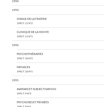
1994
1993
VISAGE DE LA FRATRIE
1993 T. 11 N°2
CLINIQUE DE LA HONTE
1993 T. 11 N°1
1992
PSYCHOTHÉRAPIES
1992 T. 10 N°2
MENACES
1992 T. 10 N°1
1991
AVATARS ET SUBJECTIVATION
1991 T. 9 N°2
PSYCHOSES ET PENSÉES
1991 T. 9 N°1