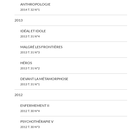
ANTHROPOLOGIE
2014 T. 32 N°1
2013
IDÉAL ET IDOLE
2013 T. 31 N°4
MALGRÉ LES FRONTIÈRES
2013 T. 31 N°3
HÉROS
2013 T. 31 N°2
DEVANT LA MÉTAMORPHOSE
2013 T. 31 N°1
2012
ENFERMEMENT II
2012 T. 30 N°4
PSYCHOTHÉRAPIE V
2012 T. 30 N°3