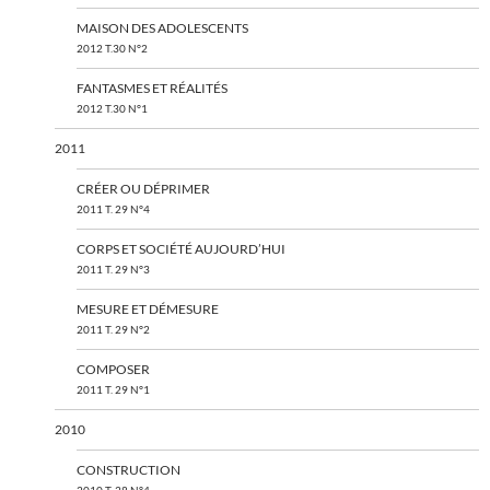
MAISON DES ADOLESCENTS
2012 T.30 N°2
FANTASMES ET RÉALITÉS
2012 T.30 N°1
2011
CRÉER OU DÉPRIMER
2011 T. 29 N°4
CORPS ET SOCIÉTÉ AUJOURD’HUI
2011 T. 29 N°3
MESURE ET DÉMESURE
2011 T. 29 N°2
COMPOSER
2011 T. 29 N°1
2010
CONSTRUCTION