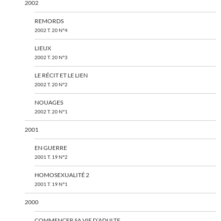
2002
REMORDS
2002 T. 20 N°4
LIEUX
2002 T. 20 N°3
LE RÉCIT ET LE LIEN
2002 T. 20 N°2
NOUAGES
2002 T. 20 N°1
2001
EN GUERRE
2001 T. 19 N°2
HOMOSEXUALITÉ 2
2001 T. 19 N°1
2000
COMMENCER SA VIE D’ADULTE