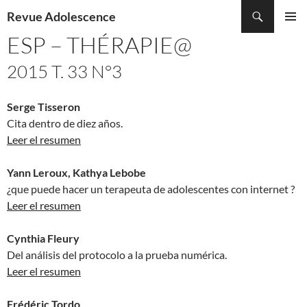
Recherche
Revue Adolescence
ALLER
ESP – THÉRAPIE@
MENU
AU
PRINCI
CONTENU
2015 T. 33 N°3
Serge Tisseron
Cita dentro de diez años.
Leer el resumen
Yann Leroux, Kathya Lebobe
¿que puede hacer un terapeuta de adolescentes con internet ?
Leer el resumen
Cynthia Fleury
Del análisis del protocolo a la prueba numérica.
Leer el resumen
Frédéric Tordo