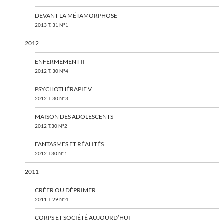
DEVANT LA MÉTAMORPHOSE
2013 T. 31 N°1
2012
ENFERMEMENT II
2012 T. 30 N°4
PSYCHOTHÉRAPIE V
2012 T. 30 N°3
MAISON DES ADOLESCENTS
2012 T.30 N°2
FANTASMES ET RÉALITÉS
2012 T.30 N°1
2011
CRÉER OU DÉPRIMER
2011 T. 29 N°4
CORPS ET SOCIÉTÉ AUJOURD’HUI