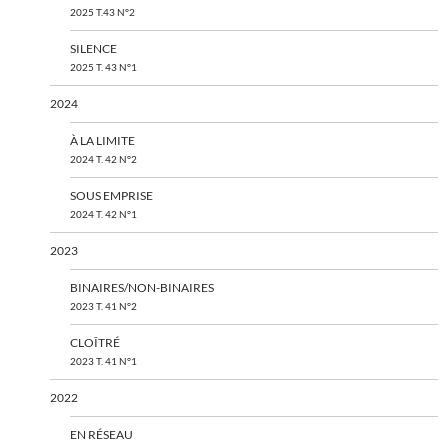
2025 T.43 N°2
SILENCE
2025 T. 43 N°1
2024
À LA LIMITE
2024 T. 42 N°2
SOUS EMPRISE
2024 T. 42 N°1
2023
BINAIRES/NON-BINAIRES
2023 T. 41 N°2
CLOÎTRÉ
2023 T. 41 N°1
2022
EN RÉSEAU