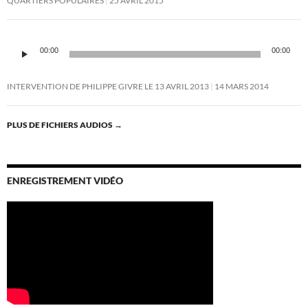
QUARTIERS POPULAIRES
25 AVRIL 2015
Lecteur
audio
00:00
00:00
INTERVENTION DE PHILIPPE GIVRE LE 13 AVRIL 2013
14 MARS 2014
PLUS DE FICHIERS AUDIOS
→
ENREGISTREMENT VIDÉO