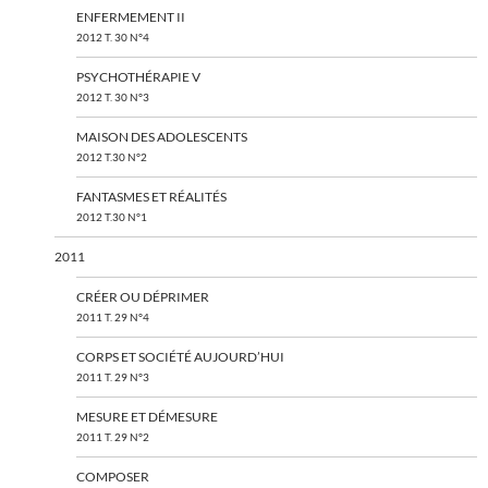
ENFERMEMENT II
2012 T. 30 N°4
PSYCHOTHÉRAPIE V
2012 T. 30 N°3
MAISON DES ADOLESCENTS
2012 T.30 N°2
FANTASMES ET RÉALITÉS
2012 T.30 N°1
2011
CRÉER OU DÉPRIMER
2011 T. 29 N°4
CORPS ET SOCIÉTÉ AUJOURD’HUI
2011 T. 29 N°3
MESURE ET DÉMESURE
2011 T. 29 N°2
COMPOSER