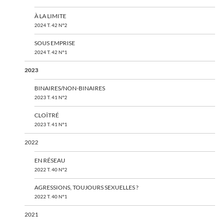
À LA LIMITE
2024 T. 42 N°2
SOUS EMPRISE
2024 T. 42 N°1
2023
BINAIRES/NON-BINAIRES
2023 T. 41 N°2
CLOÎTRÉ
2023 T. 41 N°1
2022
EN RÉSEAU
2022 T. 40 N°2
AGRESSIONS, TOUJOURS SEXUELLES ?
2022 T. 40 N°1
2021