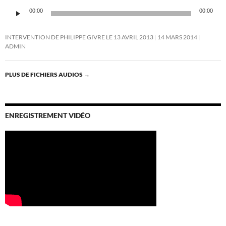
Lecteur
audio
00:00
00:00
INTERVENTION DE PHILIPPE GIVRE LE 13 AVRIL 2013
14 MARS 2014
ADMIN
PLUS DE FICHIERS AUDIOS
→
ENREGISTREMENT VIDÉO