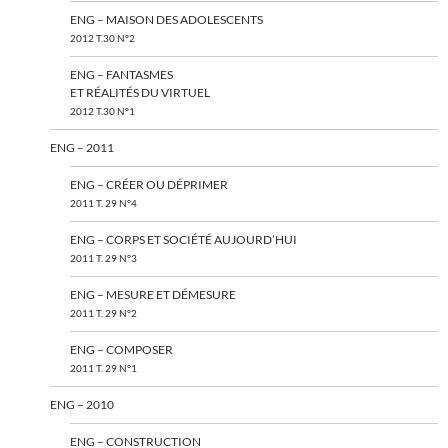
ENG – MAISON DES ADOLESCENTS
2012 T.30 N°2
ENG – FANTASMES
ET RÉALITÉS DU VIRTUEL
2012 T.30 N°1
ENG – 2011
ENG – CRÉER OU DÉPRIMER
2011 T. 29 N°4
ENG – CORPS ET SOCIÉTÉ AUJOURD’HUI
2011 T. 29 N°3
ENG – MESURE ET DÉMESURE
2011 T. 29 N°2
ENG – COMPOSER
2011 T. 29 N°1
ENG – 2010
ENG – CONSTRUCTION