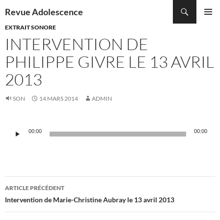
Recherche
Revue Adolescence
ALLER
EXTRAIT SONORE
MENU
AU
PRINCI
INTERVENTION DE
CONTENU
PHILIPPE GIVRE LE 13 AVRIL
2013
SON
14 MARS 2014
ADMIN
Lecteur
00:00
00:00
audio
Navigation
ARTICLE PRÉCÉDENT
des
Intervention de Marie-Christine Aubray le 13 avril 2013
articles