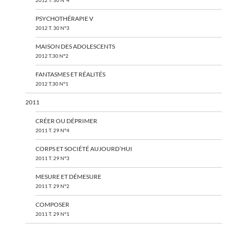
2012 T. 30 N°4
PSYCHOTHÉRAPIE V
2012 T. 30 N°3
MAISON DES ADOLESCENTS
2012 T.30 N°2
FANTASMES ET RÉALITÉS
2012 T.30 N°1
2011
CRÉER OU DÉPRIMER
2011 T. 29 N°4
CORPS ET SOCIÉTÉ AUJOURD’HUI
2011 T. 29 N°3
MESURE ET DÉMESURE
2011 T. 29 N°2
COMPOSER
2011 T. 29 N°1