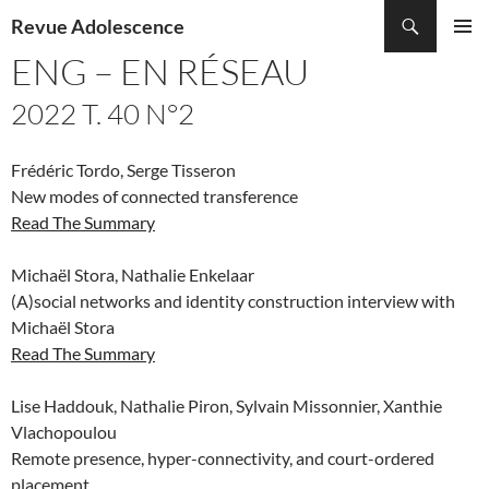
Recherche
Revue Adolescence
ALLER
ENG – EN RÉSEAU
MENU
AU
PRINCI
CONTENU
2022 T. 40 N°2
Frédéric Tordo, Serge Tisseron
New modes of connected transference
Read The Summary
Michaël Stora, Nathalie Enkelaar
(A)social networks and identity construction interview with
Michaël Stora
Read The Summary
Lise Haddouk, Nathalie Piron, Sylvain Missonnier, Xanthie
Vlachopoulou
Remote presence, hyper-connectivity, and court-ordered
placement