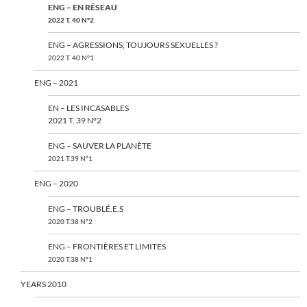
ENG – EN RÉSEAU
2022 T. 40 N°2
ENG – AGRESSIONS, TOUJOURS SEXUELLES ?
2022 T. 40 N°1
ENG – 2021
EN – LES INCASABLES
2021 T. 39 N°2
ENG – SAUVER LA PLANÈTE
2021 T.39 N°1
ENG – 2020
ENG – TROUBLÉ.E.S
2020 T.38 N°2
ENG – FRONTIÈRES ET LIMITES
2020 T.38 N°1
YEARS 2010