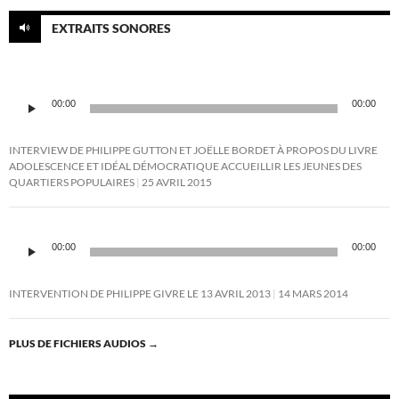
EXTRAITS SONORES
Lecteur
00:00
00:00
audio
INTERVIEW DE PHILIPPE GUTTON ET JOËLLE BORDET À PROPOS DU LIVRE
ADOLESCENCE ET IDÉAL DÉMOCRATIQUE ACCUEILLIR LES JEUNES DES
QUARTIERS POPULAIRES
25 AVRIL 2015
Lecteur
audio
00:00
00:00
INTERVENTION DE PHILIPPE GIVRE LE 13 AVRIL 2013
14 MARS 2014
PLUS DE FICHIERS AUDIOS
→