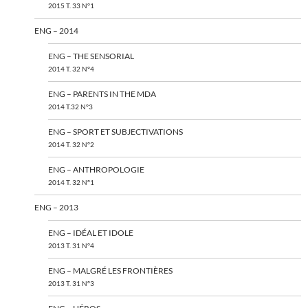
2015 T. 33 N°1
ENG – 2014
ENG – THE SENSORIAL
2014 T. 32 N°4
ENG – PARENTS IN THE MDA
2014 T.32 N°3
ENG – SPORT ET SUBJECTIVATIONS
2014 T. 32 N°2
ENG – ANTHROPOLOGIE
2014 T. 32 N°1
ENG – 2013
ENG – IDÉAL ET IDOLE
2013 T. 31 N°4
ENG – MALGRÉ LES FRONTIÈRES
2013 T. 31 N°3