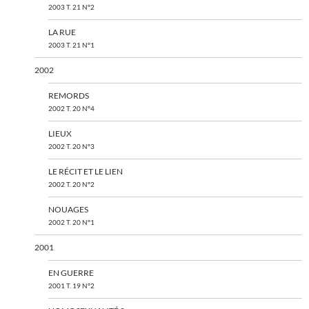
2003 T. 21 N°2
LA RUE
2003 T. 21 N°1
2002
REMORDS
2002 T. 20 N°4
LIEUX
2002 T. 20 N°3
LE RÉCIT ET LE LIEN
2002 T. 20 N°2
NOUAGES
2002 T. 20 N°1
2001
EN GUERRE
2001 T. 19 N°2