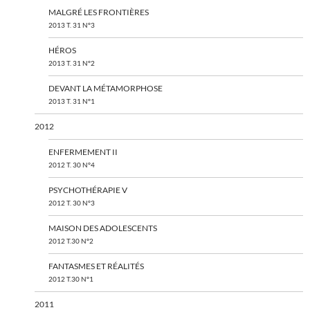
MALGRÉ LES FRONTIÈRES
2013 T. 31 N°3
HÉROS
2013 T. 31 N°2
DEVANT LA MÉTAMORPHOSE
2013 T. 31 N°1
2012
ENFERMEMENT II
2012 T. 30 N°4
PSYCHOTHÉRAPIE V
2012 T. 30 N°3
MAISON DES ADOLESCENTS
2012 T.30 N°2
FANTASMES ET RÉALITÉS
2012 T.30 N°1
2011