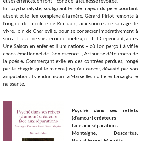
et ses errances, en font l’icône de la jeunesse révoltée.
En psychanalyste, soulignant le rôle majeur du père pourtant
absent et le lien complexe à la mère, Gérard Pirlot remonte à
l’origine de la colère de Rimbaud, aux sources de sa rage de
vivre, loin de Charleville, pour se consacrer impérativement à
son art : « Je me suis reconnu poète », écrit-il. Cependant, après
Une Saison en enfer et Illuminations – où l’on perçoit à vif le
chaos émotionnel de l’adolescence -, Arthur se détournera de
la poésie. Commerçant exilé en des contrées perdues, rongé
par le chagrin qui le minera jusqu’au cancer, dévasté par son
amputation, il viendra mourir à Marseille, indifférent à sa gloire
naissante.
Psyché dans ses reflets
(d’amour) créateurs
face aux séparations
Montaigne, Descartes,
Pascal, Freud, Magritte