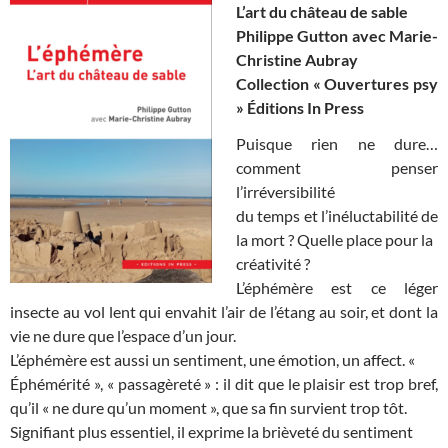
L’art du château de sable
Philippe Gutton
avec
Marie-
Christine Aubray
Collection « Ouvertures psy
»
Éditions
In Press
Puisque
rien
ne
dure…
comment
penser
l’irréversibilité
du temps et l’inéluctabilité de
la mort ? Quelle place pour la
créativité ?
L’éphémère
est
ce
léger
insecte
au
vol
lent
qui
envahit
l’air
de l’étang au soir, et dont la
vie ne dure que l’espace d’un jour.
L’éphémère
est
aussi
un
sentiment,
une
émotion,
un
affect.
«
Éphémérité », « passagèreté » : il dit que le plaisir est trop bref,
qu’il
« ne dure qu’un moment », que sa fin survient trop tôt.
Signifiant plus essentiel, il exprime la brièveté du sentiment