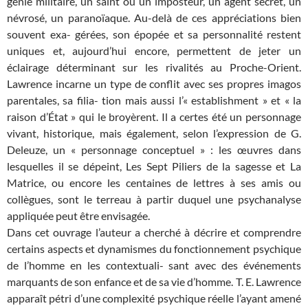
génie militaire, un saint ou un imposteur, un agent secret, un
névrosé, un paranoïaque. Au-delà de ces appréciations bien
souvent exa- gérées, son épopée et sa personnalité restent
uniques et, aujourd’hui encore, permettent de jeter un
éclairage déterminant sur les rivalités au Proche-Orient.
Lawrence incarne un type de conflit avec ses propres imagos
parentales, sa filia- tion mais aussi l’« establishment » et « la
raison d’État » qui le broyèrent. Il a certes été un personnage
vivant, historique, mais également, selon l’expression de G.
Deleuze, un « personnage conceptuel » : les œuvres dans
lesquelles il se dépeint, Les Sept Piliers de la sagesse et La
Matrice, ou encore les centaines de lettres à ses amis ou
collègues, sont le terreau à partir duquel une psychanalyse
appliquée peut être envisagée.
Dans cet ouvrage l’auteur a cherché à décrire et comprendre
certains aspects et dynamismes du fonctionnement psychique
de l’homme en les contextuali- sant avec des événements
marquants de son enfance et de sa vie d’homme. T. E. Lawrence
apparaît pétri d’une complexité psychique réelle l’ayant amené