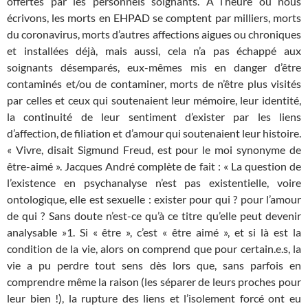
offertes par les personnels soignants. À l’heure où nous
écrivons, les morts en EHPAD se comptent par milliers, morts
du coronavirus, morts d’autres affections aigues ou chroniques
et installées déjà, mais aussi, cela n’a pas échappé aux
soignants désemparés, eux-mêmes mis en danger d’être
contaminés et/ou de contaminer, morts de n’être plus visités
par celles et ceux qui soutenaient leur mémoire, leur identité,
la continuité de leur sentiment d’exister par les liens
d’affection, de filiation et d’amour qui soutenaient leur histoire.
« Vivre, disait Sigmund Freud, est pour le moi synonyme de
être-aimé ». Jacques André complète de fait : « La question de
l’existence en psychanalyse n’est pas existentielle, voire
ontologique, elle est sexuelle : exister pour qui ? pour l’amour
de qui ? Sans doute n’est-ce qu’à ce titre qu’elle peut devenir
analysable »1. Si « être », c’est « être aimé », et si là est la
condition de la vie, alors on comprend que pour certain.e.s, la
vie a pu perdre tout sens dès lors que, sans parfois en
comprendre même la raison (les séparer de leurs proches pour
leur bien !), la rupture des liens et l’isolement forcé ont eu