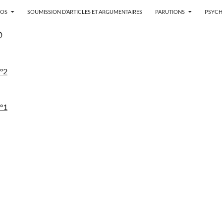
POS
SOUMISSION D’ARTICLES ET ARGUMENTAIRES
PARUTIONS
PSYCH
6
n°2
n°1