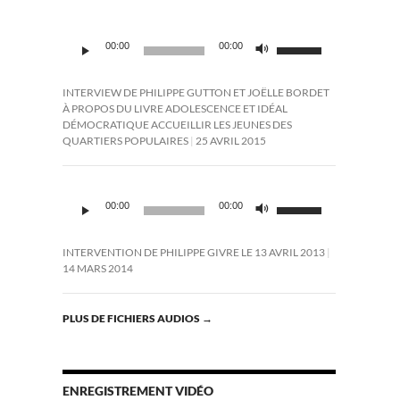
Lecteur
Utilisez
00:00
00:00
audio
les
flèches
haut/bas
INTERVIEW DE PHILIPPE GUTTON ET JOËLLE BORDET
pour
À PROPOS DU LIVRE ADOLESCENCE ET IDÉAL
augmenter
DÉMOCRATIQUE ACCUEILLIR LES JEUNES DES
ou
QUARTIERS POPULAIRES
25 AVRIL 2015
diminuer
le
volume.
Lecteur
Utilisez
audio
00:00
00:00
les
flèches
haut/bas
INTERVENTION DE PHILIPPE GIVRE LE 13 AVRIL 2013
pour
14 MARS 2014
augmenter
ou
diminuer
PLUS DE FICHIERS AUDIOS
→
le
volume.
ENREGISTREMENT VIDÉO