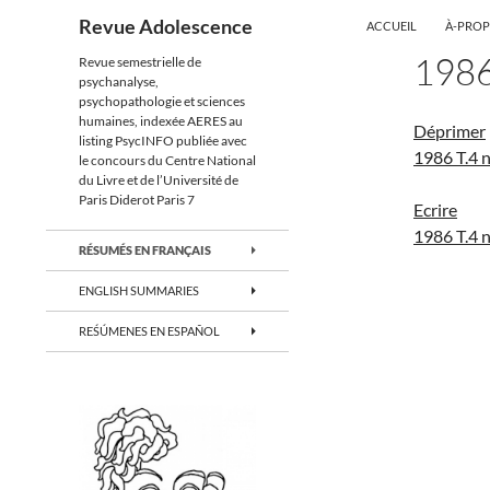
ALLER AU CONTENU
Recherche
Revue Adolescence
ACCUEIL
À-PRO
198
Revue semestrielle de
psychanalyse,
psychopathologie et sciences
humaines, indexée AERES au
Déprimer
listing PsycINFO publiée avec
1986 T.4 
le concours du Centre National
du Livre et de l’Université de
Paris Diderot Paris 7
Ecrire
1986 T.4 
RÉSUMÉS EN FRANÇAIS
ENGLISH SUMMARIES
REŚÚMENES EN ESPAÑOL