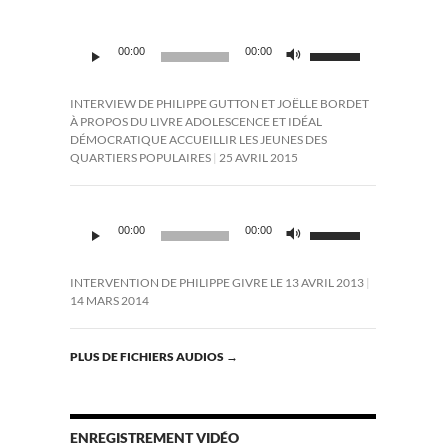
Lecteur
Utilisez
00:00
00:00
audio
les
flèches
haut/bas
INTERVIEW DE PHILIPPE GUTTON ET JOËLLE BORDET
pour
À PROPOS DU LIVRE ADOLESCENCE ET IDÉAL
augmenter
DÉMOCRATIQUE ACCUEILLIR LES JEUNES DES
ou
QUARTIERS POPULAIRES
25 AVRIL 2015
diminuer
le
volume.
Lecteur
Utilisez
audio
00:00
00:00
les
flèches
haut/bas
INTERVENTION DE PHILIPPE GIVRE LE 13 AVRIL 2013
pour
14 MARS 2014
augmenter
ou
diminuer
PLUS DE FICHIERS AUDIOS
→
le
volume.
ENREGISTREMENT VIDÉO