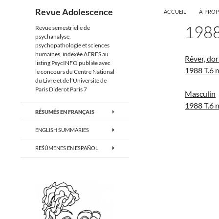
ALLER AU CONTENU
Recherche
Revue Adolescence
ACCUEIL
À-PRO
198
Revue semestrielle de
psychanalyse,
psychopathologie et sciences
humaines, indexée AERES au
Rêver, do
listing PsycINFO publiée avec
1988 T.6 
le concours du Centre National
du Livre et de l’Université de
Paris Diderot Paris 7
Masculin
1988 T.6 
RÉSUMÉS EN FRANÇAIS
ENGLISH SUMMARIES
REŚÚMENES EN ESPAÑOL