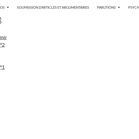
POS
SOUMISSION D’ARTICLES ET ARGUMENTAIRES
PARUTIONS
PSYCH
8
rmir
n°2
n°1