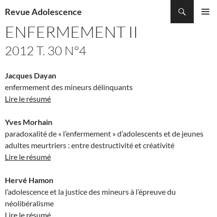
Recherche
Revue Adolescence
ALLER
ENFERMEMENT II
MENU
AU
PRINCI
CONTENU
2012 T. 30 N°4
Jacques Dayan
enfermement des mineurs délinquants
Lire le résumé
Yves Morhain
paradoxalité de « l’enfermement » d’adolescents et de jeunes
adultes meurtriers : entre destructivité et créativité
Lire le résumé
Hervé Hamon
l’adolescence et la justice des mineurs à l’épreuve du
néolibéralisme
Lire le résumé