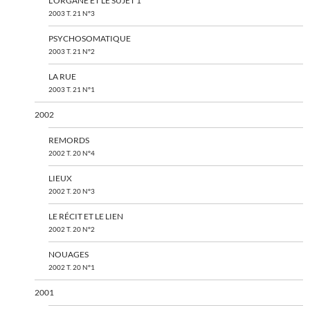
L’ORGANE ET LE SUJET 1
2003 T. 21 N°3
PSYCHOSOMATIQUE
2003 T. 21 N°2
LA RUE
2003 T. 21 N°1
2002
REMORDS
2002 T. 20 N°4
LIEUX
2002 T. 20 N°3
LE RÉCIT ET LE LIEN
2002 T. 20 N°2
NOUAGES
2002 T. 20 N°1
2001