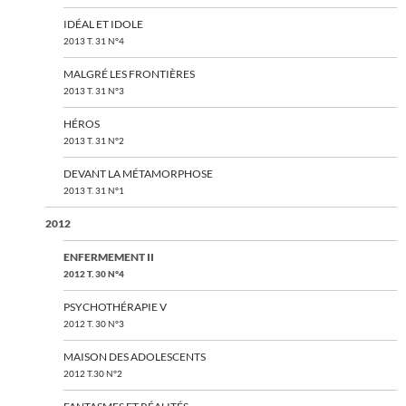
IDÉAL ET IDOLE
2013 T. 31 N°4
MALGRÉ LES FRONTIÈRES
2013 T. 31 N°3
HÉROS
2013 T. 31 N°2
DEVANT LA MÉTAMORPHOSE
2013 T. 31 N°1
2012
ENFERMEMENT II
2012 T. 30 N°4
PSYCHOTHÉRAPIE V
2012 T. 30 N°3
MAISON DES ADOLESCENTS
2012 T.30 N°2