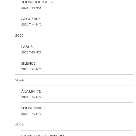
TOUS PHOBIQUES
2026 T.44 N°2
LA GUERRE
2026 T. 44 N°1
2025
L’ABUS
2025 T.43 N°2
SILENCE
2025 T. 43 N°1
2024
À LA LIMITE
2024 T. 42 N°2
SOUS EMPRISE
2024 T. 42 N°1
2023
BINAIRES/NON-BINAIRES