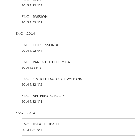
2015 T. 33 N°2
ENG – PASSION
2015 T. 33 N°1
ENG – 2014
ENG – THE SENSORIAL
2014 T. 32 N°4
ENG – PARENTS IN THE MDA
2014 T.32 N°3
ENG – SPORT ET SUBJECTIVATIONS
2014 T. 32 N°2
ENG – ANTHROPOLOGIE
2014 T. 32 N°1
ENG – 2013
ENG – IDÉAL ET IDOLE
2013 T. 31 N°4