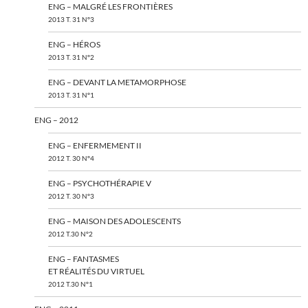
ENG – MALGRÉ LES FRONTIÈRES
2013 T. 31 N°3
ENG – HÉROS
2013 T. 31 N°2
ENG – DEVANT LA METAMORPHOSE
2013 T. 31 N°1
ENG – 2012
ENG – ENFERMEMENT II
2012 T. 30 N°4
ENG – PSYCHOTHÉRAPIE V
2012 T. 30 N°3
ENG – MAISON DES ADOLESCENTS
2012 T.30 N°2
ENG – FANTASMES
ET RÉALITÉS DU VIRTUEL
2012 T.30 N°1