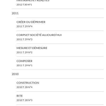
FANTASMES ET RÉALITÉS
2012 T.30 N°1
2011
CRÉER OU DÉPRIMER
2011 T. 29 N°4
CORPS ET SOCIÉTÉ AUJOURD’HUI
2011 T. 29 N°3
MESURE ET DÉMESURE
2011 T. 29 N°2
COMPOSER
2011 T. 29 N°1
2010
CONSTRUCTION
2010 T. 28 N°4
RITE
2010 T. 28 N°3