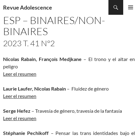
Recherche
Revue Adolescence
ALLER
ESP – BINAIRES/NON-
MENU
AU
PRINCI
CONTENU
BINAIRES
2023 T. 41 N°2
Nicolas Rabain, François Medjkane
– El trono y el altar en
peligro
Leer el resumen
Laurie Laufer, Nicolas Rabain
– Fluidez de género
Leer el resumen
Serge Hefez
– Travesía de género, travesía de la fantasía
Leer el resumen
Stéphanie Pechikoff
– Pensar las trans identidades bajo el