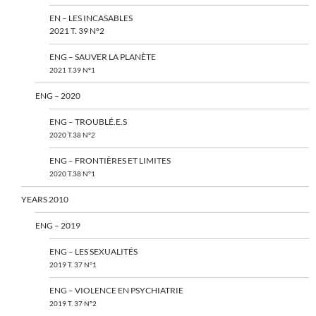
EN – LES INCASABLES
2021 T. 39 N°2
ENG – SAUVER LA PLANÈTE
2021 T.39 N°1
ENG – 2020
ENG – TROUBLÉ.E.S
2020 T.38 N°2
ENG – FRONTIÈRES ET LIMITES
2020 T.38 N°1
YEARS 2010
ENG – 2019
ENG – LES SEXUALITÉS
2019 T. 37 N°1
ENG – VIOLENCE EN PSYCHIATRIE
2019 T. 37 N°2