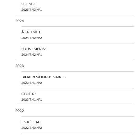
SILENCE
2025 T. 43 N°1
2024
À LA LIMITE
2024 T. 42 N°2
SOUS EMPRISE
2024 T. 42 N°1
2023
BINAIRES/NON-BINAIRES
2023 T. 41 N°2
CLOÎTRÉ
2023 T. 41 N°1
2022
EN RÉSEAU
2022 T. 40 N°2