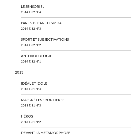
LE SENSORIEL
2014 T. 32 N°4
PARENTS DANS LES MDA
2014 T. 32 N°3
SPORT ET SUBJECTIVATIONS
2014 T. 32 N°2
ANTHROPOLOGIE
2014 T. 32 N°1
2013
IDÉAL ET IDOLE
2013 T. 31 N°4
MALGRÉ LES FRONTIÈRES
2013 T. 31 N°3
HÉROS
2013 T. 31 N°2
DEVANT LA MÉTAMORPHOSE