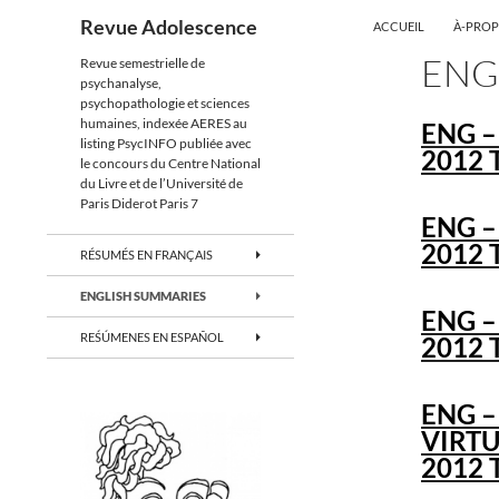
ALLER AU CONTENU
Recherche
Revue Adolescence
ACCUEIL
À-PRO
ENG
Revue semestrielle de
psychanalyse,
psychopathologie et sciences
humaines, indexée AERES au
ENG –
listing PsycINFO publiée avec
2012 T
le concours du Centre National
du Livre et de l’Université de
Paris Diderot Paris 7
ENG –
2012 T
RÉSUMÉS EN FRANÇAIS
ENGLISH SUMMARIES
ENG 
REŚÚMENES EN ESPAÑOL
2012 T
ENG –
VIRTU
2012 T