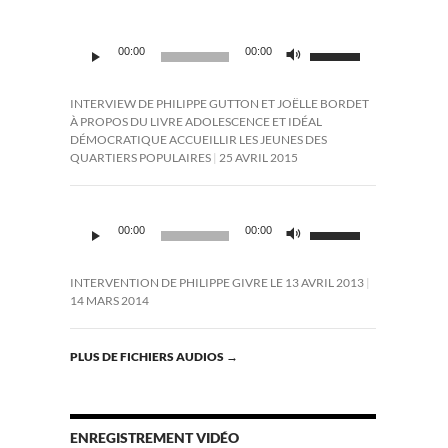
Lecteur
Utilisez
00:00
00:00
audio
les
flèches
haut/bas
INTERVIEW DE PHILIPPE GUTTON ET JOËLLE BORDET
pour
À PROPOS DU LIVRE ADOLESCENCE ET IDÉAL
augmenter
DÉMOCRATIQUE ACCUEILLIR LES JEUNES DES
ou
QUARTIERS POPULAIRES
25 AVRIL 2015
diminuer
le
volume.
Lecteur
Utilisez
audio
00:00
00:00
les
flèches
haut/bas
INTERVENTION DE PHILIPPE GIVRE LE 13 AVRIL 2013
pour
14 MARS 2014
augmenter
ou
diminuer
PLUS DE FICHIERS AUDIOS
→
le
volume.
ENREGISTREMENT VIDÉO