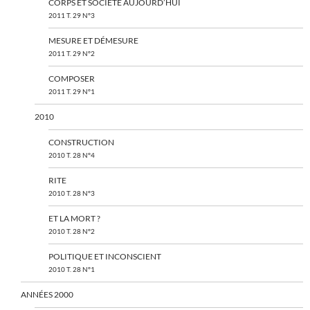
CORPS ET SOCIÉTÉ AUJOURD’HUI
2011 T. 29 N°3
MESURE ET DÉMESURE
2011 T. 29 N°2
COMPOSER
2011 T. 29 N°1
2010
CONSTRUCTION
2010 T. 28 N°4
RITE
2010 T. 28 N°3
ET LA MORT ?
2010 T. 28 N°2
POLITIQUE ET INCONSCIENT
2010 T. 28 N°1
ANNÉES 2000