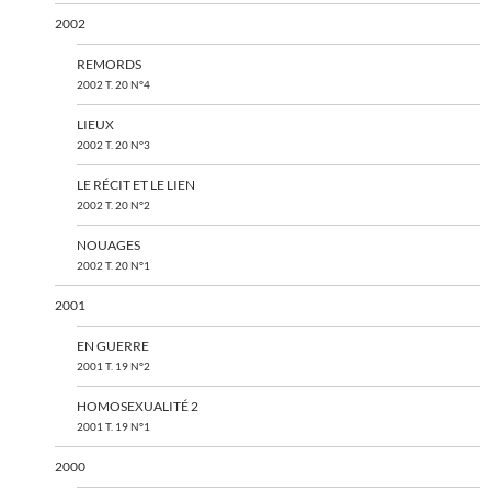
2002
REMORDS
2002 T. 20 N°4
LIEUX
2002 T. 20 N°3
LE RÉCIT ET LE LIEN
2002 T. 20 N°2
NOUAGES
2002 T. 20 N°1
2001
EN GUERRE
2001 T. 19 N°2
HOMOSEXUALITÉ 2
2001 T. 19 N°1
2000