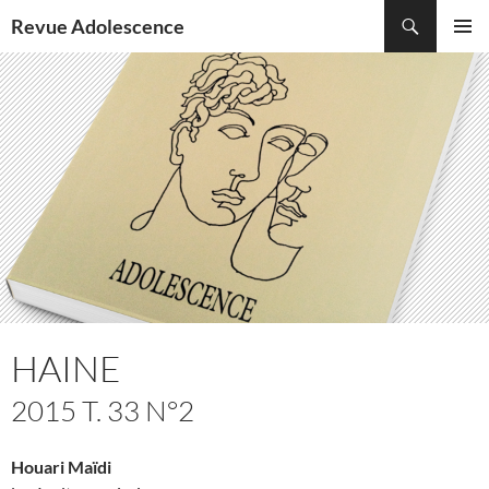
Recherche
Revue Adolescence
ALLER
MENU
AU
PRINCI
CONTENU
HAINE
2015 T. 33 N°2
Houari Maïdi