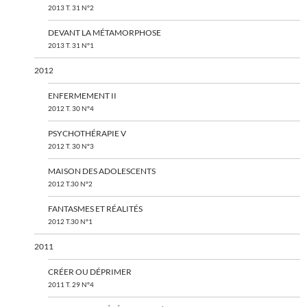
2013 T. 31 N°2
DEVANT LA MÉTAMORPHOSE
2013 T. 31 N°1
2012
ENFERMEMENT II
2012 T. 30 N°4
PSYCHOTHÉRAPIE V
2012 T. 30 N°3
MAISON DES ADOLESCENTS
2012 T.30 N°2
FANTASMES ET RÉALITÉS
2012 T.30 N°1
2011
CRÉER OU DÉPRIMER
2011 T. 29 N°4