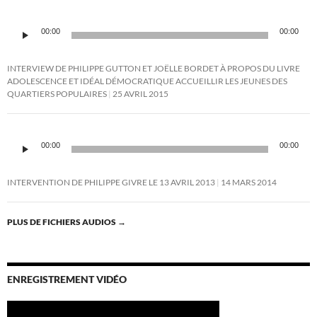
Lecteur
00:00
00:00
audio
INTERVIEW DE PHILIPPE GUTTON ET JOËLLE BORDET À PROPOS DU LIVRE
ADOLESCENCE ET IDÉAL DÉMOCRATIQUE ACCUEILLIR LES JEUNES DES
QUARTIERS POPULAIRES
25 AVRIL 2015
Lecteur
audio
00:00
00:00
INTERVENTION DE PHILIPPE GIVRE LE 13 AVRIL 2013
14 MARS 2014
PLUS DE FICHIERS AUDIOS
→
ENREGISTREMENT VIDÉO