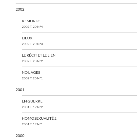
2002
REMORDS
2002 T. 20 N°4
LIEUX
2002 T. 20 N°3
LE RÉCIT ET LE LIEN
2002 T. 20 N°2
NOUAGES
2002 T. 20 N°1
2001
EN GUERRE
2001 T. 19 N°2
HOMOSEXUALITÉ 2
2001 T. 19 N°1
2000