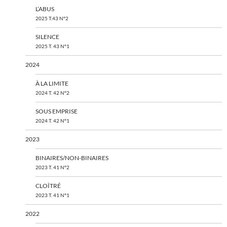
L’ABUS
2025 T.43 N°2
SILENCE
2025 T. 43 N°1
2024
À LA LIMITE
2024 T. 42 N°2
SOUS EMPRISE
2024 T. 42 N°1
2023
BINAIRES/NON-BINAIRES
2023 T. 41 N°2
CLOÎTRÉ
2023 T. 41 N°1
2022