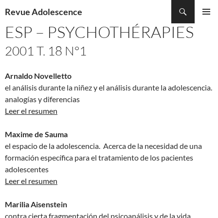
Recherche
Revue Adolescence
ALLER
ESP – PSYCHOTHÉRAPIES
MENU
AU
PRINCI
CONTENU
2001 T. 18 N°1
Arnaldo Novelletto
el análisis durante la niñez y el análisis durante la adolescencia.
analogías y diferencias
Leer el resumen
Maxime de Sauma
el espacio de la adolescencia. Acerca de la necesidad de una
formación específica para el tratamiento de los pacientes
adolescentes
Leer el resumen
Marilia Aisenstein
contra cierta fragmentación del psicoanálisis y de la vida