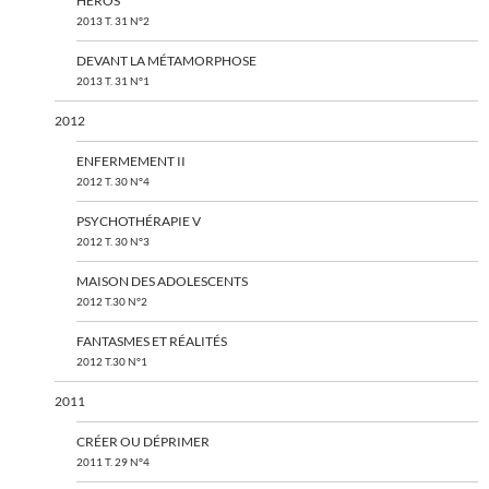
HÉROS
2013 T. 31 N°2
DEVANT LA MÉTAMORPHOSE
2013 T. 31 N°1
2012
ENFERMEMENT II
2012 T. 30 N°4
PSYCHOTHÉRAPIE V
2012 T. 30 N°3
MAISON DES ADOLESCENTS
2012 T.30 N°2
FANTASMES ET RÉALITÉS
2012 T.30 N°1
2011
CRÉER OU DÉPRIMER
2011 T. 29 N°4